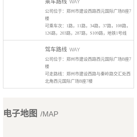
乘车路线
WAY
28
公司位于：郑州市建设西路西元国际广场B座7
公
楼
司
可乘车次：1路，11路，34路，37路，108路，
12
126路，203路，287路，S109路，地铁1号线
年
专
注
驾车路线
WAY
于
公司位于：郑州市建设西路西元国际广场B座7
军
楼
巡
可走路线：郑州市建设西路与秦岭路交汇处西
铺
北角西元国际广场B座7楼
牌
消
防
水
电子地图
/MAP
炮
的
研
发