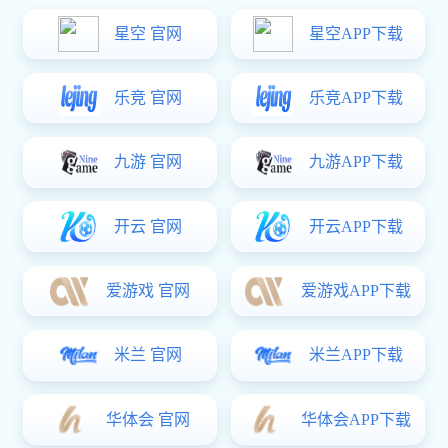
合作客户
品牌优势
全国巡展
在线留言
联系狗子28
联系狗子28
全国统一免费服务电话：
400-8488-
119
欢
迎
您
莅
临
公司地址
ADD
狗
公司地址：河南省国家大学科技园-西区Y21栋
子
联系人：孙经理
28