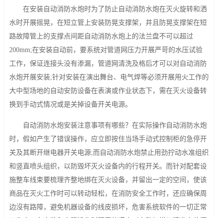
在安装自动消防水炮时为了防止自动消防水炮在灭火旋转和洒
水时开展摇晃，在短立管上安装防晃支撑架，并且防晃支撑架在短
路故障管上的支撑点间距自动消防水炮上的法兰盘不可以超过
200mm;在安装自动前，要系统对管道网压力开展严苛的水压试验
工作，保证连接头没有渗漏，管道网清洗及格后才可以对自动消防
水炮开展安装;针对安装在演出舞台、电气焊等必须开展用火工作的
大中型场地的自动安防设备在表演或作业状态下，需在灭火设备转
换到手动式情况或是关掉设备开关电源。
自动消防水炮安装注意事项有哪些？在实际操作自动消防水炮
时，假如产生了错误操作，应立即按住当场手动式控制柜的急停开
关及其断开继电器开关电源;而自动消防水炮禁止用劲拧动水准组织
和竖直喷头组织，以防毁坏灭火设备内的行程开关。而针对配套设
施整车线束要梳理齐整地绑在灭火设备，并留出一定的空间，使该
商品在灭火工作时可以转动轻松，在消防安全工作时，还应确保周
边沒有路障，避免机器设备的线皮损坏，危害系统软件的一切正常