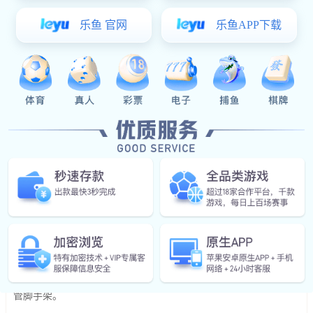
自动消防水炮
安装
注意事项有哪些？自动消防水炮是远距离扑
灭火灾的安防设备之一，在灭火援救中它的功效尤为重要。一般来
说，自动消防水炮是喷涌雾水流水的机器设备，多用于喷涌灭火一
般固态化学物质。
自动消防水炮的安装有明确的程序流程。最先需系统对管道网
开展水压试验，清洗及格后才可以开展自动灭火设备的安装;次之安
装灭火设备上的法兰盘到短立管下方，法兰盘内孔用水准仪调为水
准;随后根据4个配套设施地脚螺栓固定不动灭火设备;以后需插上供
电系统航空插座，调节整车线束的长短，确保灭火设备在旋转范围
之内不受到限制并略微容量。在对每台自动水射流灭火设备安装进
行和布线查验恰当准确无误后，能够运用当场手动式控制柜开展接
电源检测，在根据当场手动式控制柜可以远程操作侧后方可拆卸钢
管脚手架。