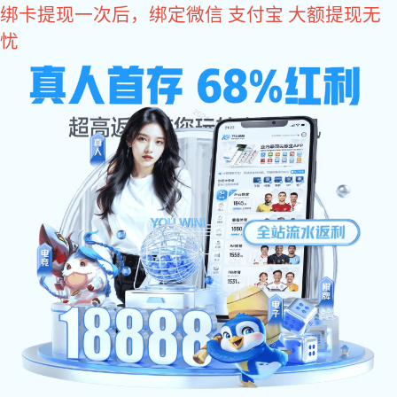
多多28
400-8488-119
全国咨询电话：
万达、恒大、京东、中国中铁等500强企业品牌
合作商
消防水炮
自动消防炮
消防水炮安装图
智能消防炮
消防水炮报价
固定消防炮
成功案例
关于狗子28
:
多多28
>
消防水炮报价
>
狗子28 中心
>
问题与解
当前位置
答
>