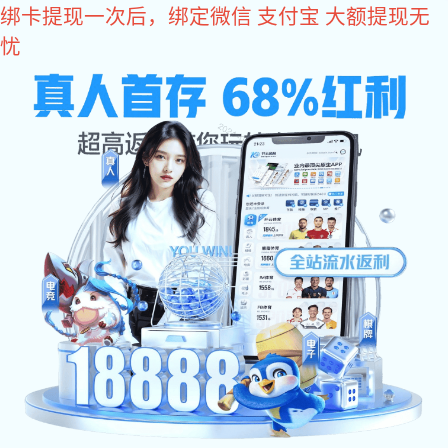
多多28
400-8488-119
全国咨询电话：
万达、恒大、京东、中国中铁等500强企业品牌
合作商
消防水炮
自动消防炮
消防水炮安装图
智能消防炮
消防水炮报价
固定消防炮
成功案例
关于狗子28
:
多多28
>
消防水炮报价
>
狗子28 中心
>
消防炮报
当前位置
价
>