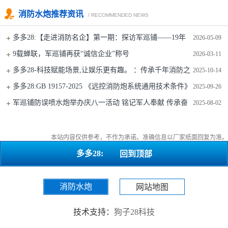
消防水炮推荐资讯
/ RECOMMENDED NEWS
多多28:【走进消防名企】第一期：探访军巡铺——19年
2026-05-09
深耕，防误喷技术铸就行业标杆
9载蝉联，军巡铺再获“诚信企业”称号
2026-03-11
多多28-科技赋能场景,让娱乐更有趣。 ：传承千年消防之
2025-10-14
魂，铸就现代智慧灭火典范
多多28:GB 19157-2025 《远控消防炮系统通用技术条件》
2025-09-26
免费
军巡铺防误喷水炮举办庆八一活动 铭记军人奉献 传承奋
2025-08-02
斗精神​
本站内容仅供参考，不作为承诺。准确信息以厂家纸面回复为准。
多多28:
回到顶部
消防水炮
网站地图
技术支持：
狗子28科技