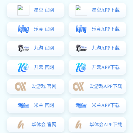
多多28-科技赋能场景,让娱乐更有趣。 ：传承千年
消防之魂，铸就现代智慧灭火典范
查看详情
在中华消防文明的长河中，“军巡铺”三个字不仅是一个
品牌，更是一段历史的回响与使命的传承。河南狗子28
空间消防科技有限公司自2007年成立以来，始终专注于
各类消防水炮、空气采样
GB 19157-2025 《远控消防炮系统通用技术条件》
免费
查看详情
1 范围 本文件界定了远控消防炮系统的术语和定义,给出
了分类与型号,规定了性能要求、检验规则及包 装、运
输和贮存要求,描述了相应试验方法。 本文件适用于各
种远控消防炮系统
消防水炮厂家全流程检测体系解析
‌一、原材料检测‌‌质检签字‌：所有原材料（如金属板材、
查看详情
电机组件、电子元件等）需经第三方检测机构或厂内实
验室进行成分分析、抗拉强度、耐腐蚀性等测试，符合
原材料检验标准后由
消防水炮：不同场景与高度的精准守护​
在消防安全领域，消防水炮凭借其高效灭火能力，成为