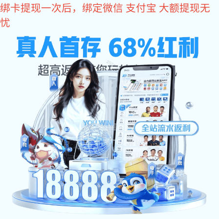
多多28
400-8488-119
全国咨询电话：
万达、恒大、京东、中国中铁等500强企业品牌
合作商
消防水炮
自动消防炮
消防水炮安装图
智能消防炮
消防水炮报价
固定消防炮
成功案例
关于狗子28
>
>
>
>
当前位置：
多多28
消防水炮报价
狗子28 中心
消防炮报价