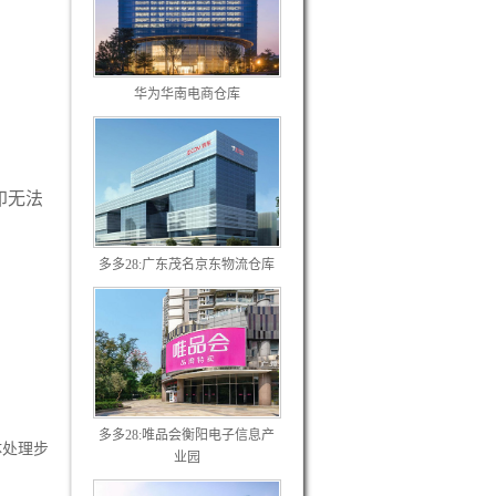
华为华南电商仓库
印无法
多多28:广东茂名京东物流仓库
多多28:唯品会衡阳电子信息产
体处理步
业园