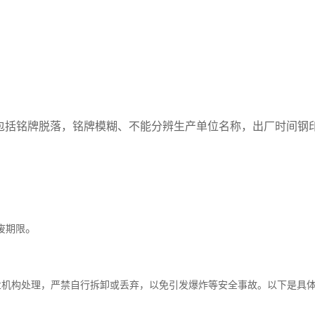
包括铭牌脱落，铭牌模糊、不能分辨生产单位名称，出厂时间钢
；
。
废期限
业机构处理，严禁自行拆卸或丢弃‌，以免引发爆炸等安全事故。以下是具
：