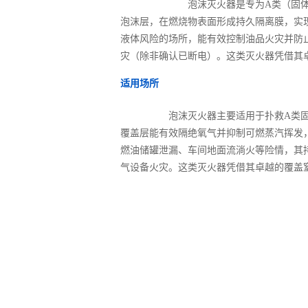
泡沫灭火器是专为
A类（固
泡沫层，在燃烧物表面形成持久隔离膜，实
液体风险的场所，能有效控制油品火灾并防
灾（除非确认已断电）。这类灭火器凭借其
适用场所
泡沫灭火器主要适用于扑救
A类
覆盖层能有效隔绝氧气并抑制可燃蒸汽挥发
燃油储罐泄漏、车间地面流淌火等险情，其
气设备火灾。这类灭火器凭借其卓越的覆盖
产品参数