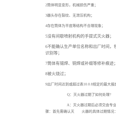
2筒体明显变形，机械损伤严重；
3器头存在裂纹、无泄压机构；
4存在筒体为平底等结构不合理现象；
5没有间歇喷射机构的手提式灭火器；
6不能确认生产单位名称和出厂时间，
识别等；
7筒体有锡焊、铜焊或补缀等修补痕迹
8被火烧过；
9出厂时间达到或超过表10.0.8规定的最大报
Q：灭火器过期了如何处理?
A：
灭火器过期后
‌必须交由专
骤：首先需确认灭 火器的具体过期情况