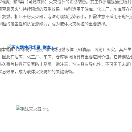
体物质）和B类（可燃液体）火灾设计的消防装备。其工作原理是通过喷射
现窒息灭火与持续阻燃的双重效果。特别适用于油库、化工厂、车库等存
止复燃。相比干粉灭火器，泡沫对现场污染较小，但需注意不适用于电气
卓越的覆盖性和抗复燃能力，成为液体火灾防控的重要选择。
固体物质（如木材、纸张）和B类可燃液体（如油品、溶剂）火灾。其产生
，因此在油库、化工厂、车库、仓库等场所具有重要应用价值。它特别适
持久覆盖特性可显著防止复燃。需注意，泡沫具有导电性，不可用于未断
窒息效果，成为液体火灾防控的关键装备。