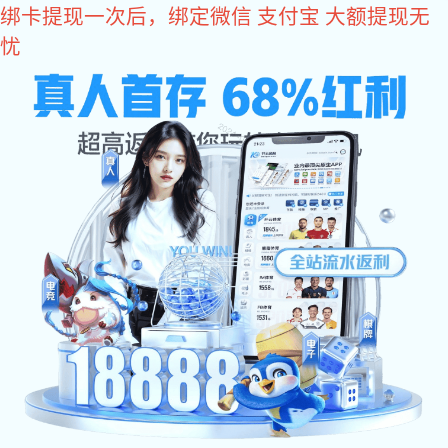
多多28
400-8488-119
全国咨询电话：
万达、恒大、京东、中国中铁等500强企业品牌
合作商
消防水炮
自动消防炮
消防水炮安装图
智能消防炮
消防水炮报价
固定消防炮
成功案例
关于狗子28
>
>
>
当前位置：
多多28
消防水炮分类
消防水炮系统
消防水炮末端
>
装置