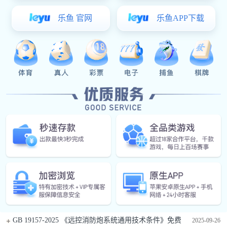
多多28:广西南宁安吉万达广场
宜昌恒大名都
华为华南电商仓库
消防水炮推荐资讯
/ RECOMMENDED NEWS
【走进消防名企】第一期：探访军巡铺——19年深耕，防
2026-05-09
误喷技术铸就行业标杆
9载蝉联，军巡铺再获“诚信企业”称号
2026-03-11
多多28:多多28-科技赋能场景,让娱乐更有趣。 ：传承千年
2025-10-14
消防之魂，铸就现代智慧灭火典范
GB 19157-2025 《远控消防炮系统通用技术条件》免费
2025-09-26