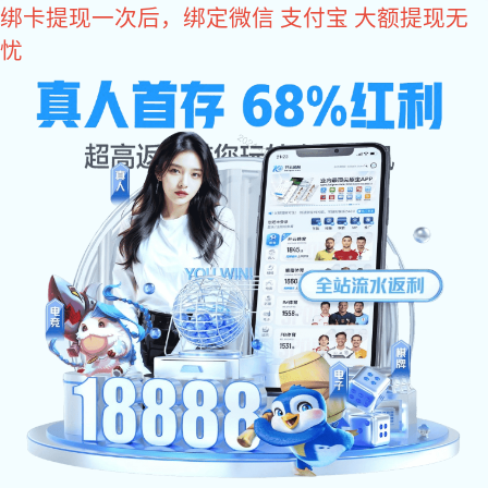
多多28
400-8488-119
全国咨询电话：
万达、恒大、京东、中国中铁等500强企业品牌
合作商
消防水炮
自动消防炮
消防水炮安装图
智能消防炮
消防水炮报价
固定消防炮
成功案例
关于狗子28
>
>
>
>
当前位置：
多多28
消防水炮分类
固定消防炮
防爆消防水炮