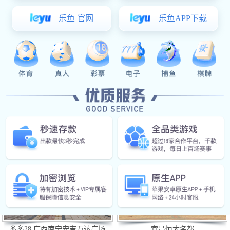
PSKD40/Ex防爆消防水炮
多多28:PSKD30/Ex防爆消防水炮
共
1
页
6
条记录
消防水炮精品案例
/ SUCCESSFUL CASE
多多28:广西南宁安吉万达广场
宜昌恒大名都