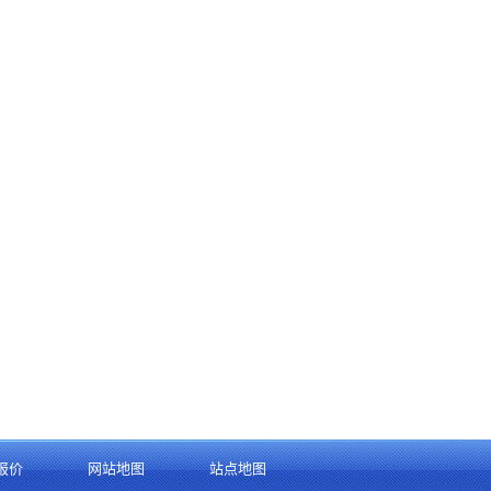
报价
网站地图
站点地图