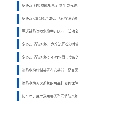
多多28-科技赋能场景,让娱乐更有趣。 ：传承千年消防之魂，铸就现代智慧灭火典范
多多28:GB 19157-2025 《远控消防炮系统通用技术条件》免费
军巡铺防误喷水炮举办庆八一活动 铭记军人奉献 传承奋斗精神​
多多28:消防水炮厂家全流程检测体系解析
多多28:消防水炮：不同场景与高度的精准守护​
消防水炮控制装置在安装前，是否需要进行功能检查呢
消防水炮灭火系统的可靠性如何保障?有无参考依据
候车厅、展厅选用哪类型号消防水炮造价更优