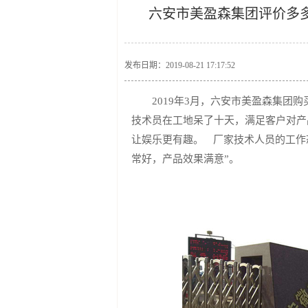
六安市美盈森集团评价多多
发布日期：2019-08-21 17:17:52
2019年3月，六安市美盈森集团购
技术员在工地呆了十天，满足客户对产品
让娱乐更有趣。 厂家技术人员的工作
常好，产品效果满意”。