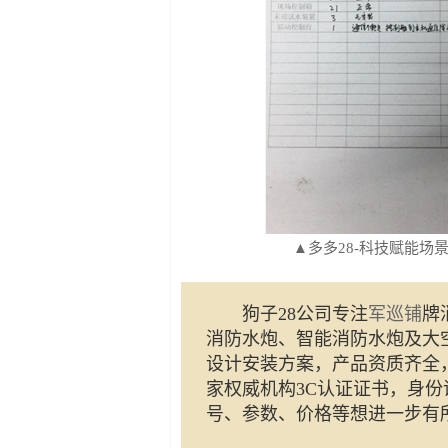
▲多多28-科技赋能场
狗子28公司专注
军巡铺
牌
消防水炮、智能消防水炮及大
设计安装方案，产品资质齐全
家权威机构3C认证证书，身
号、参数、价格等想进一步有