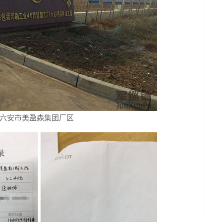
六安市美盈森集团厂区