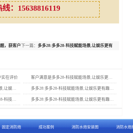
：15638816119
问题，获客户
下一篇：
多多28:多多28-科技赋能场景,让娱乐更有
趣。 厂家技术出差调试获客户称赞
户实在评价
客户满意是多多28-科技赋能场景,让娱乐更有趣。 厂家的基本标准之一
千里送货南昌，多多28-科技赋能场景,让娱乐更有趣。 厂家获客户点赞
多多28:多多28-科技赋能场景,让娱乐更有趣。 厂家为客户把关，想客户未想
多多28:六安市美盈森集团评价多多28-科技赋能场景,让娱乐更有趣。 效果好
多多28:多多28-科技赋能场景,让娱乐更有趣。 厂家技术出差调试获客户称赞
固定消防炮
成功案例
消防水炮安装图
消防水炮