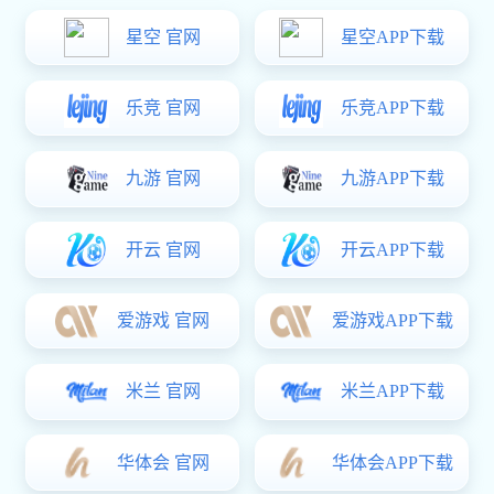
千里送货南昌，多多28-科技赋能场景,让娱乐更
有趣。 厂家获客户点赞
发布日期：2019-08-21 17:18:10
2018年8月，南昌客户咨询狗子28 军巡铺
消防水炮
厂
家，说需要6台30L的智能消防水炮，狗子28 按照客户的要求
在签订合同后按时发货，可谁知客户提货的时候发现智能消防
水炮的外包装箱已经破碎，产品损坏程度不详。
当时客户看到这种情况后非常沮丧，因为客户明天就要按
照合同将智能消防水炮送到工地，一旦在时间上错过了，客户
将要面临赔付违约金的情况。当客户把这件事情告诉狗子28
多多28-科技赋能场景,让娱乐更有趣。 厂家后，狗子28 当