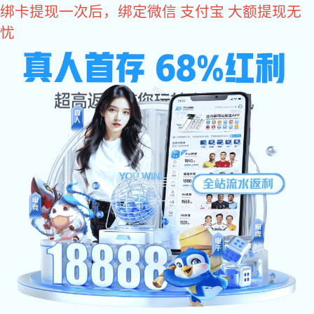
多多28
400-8488-119
全国咨询电话：
万达、恒大、京东、中国中铁等500强企业品牌
合作商
消防水炮
自动消防炮
消防水炮安装图
智能消防炮
消防水炮报价
固定消防炮
成功案例
关于狗子28
:
多多28
>
消防水炮报价
>
客户中心
>
客户见证
>
当前位置